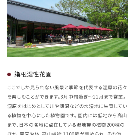
箱根湿性花園
ここでしか見られない風景と季節を代表する湿原の花々
を楽しむことができます。3月中旬過ぎ～11月まで営業。
湿原をはじめとして川や湖沼などの水湿地に生育してい
る植物を中心にした植物園です。 園内には低地から高山
まで、日本の各地に点在している湿地帯の植物200種の
ほか、草原や林、高山植物 1100種が集められ、その他、