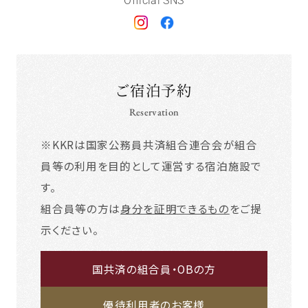
Official SNS
ご宿泊予約
Reservation
※KKRは国家公務員共済組合連合会が組合
員等の利用を目的として運営する宿泊施設で
す。
組合員等の方は
身分を証明できるもの
をご提
示ください。
国共済の組合員・OBの方
優待利用者のお客様