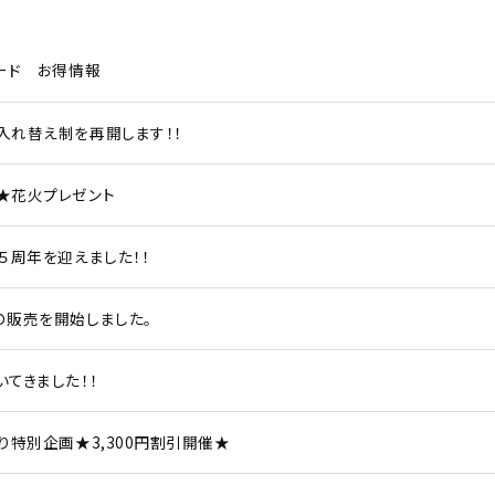
ード お得情報
入れ替え制を再開します！！
★花火プレゼント
５周年を迎えました！！
の販売を開始しました。
てきました！！
り特別企画★3,300円割引開催★