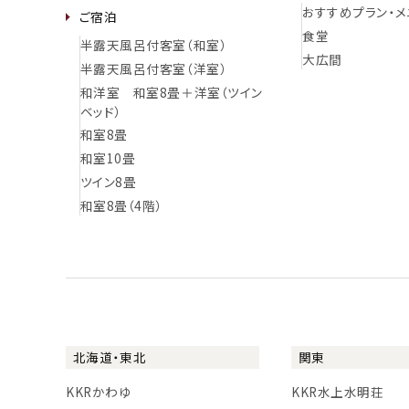
おすすめプラン・メ
ご宿泊
食堂
半露天風呂付客室（和室）
大広間
半露天風呂付客室（洋室）
和洋室 和室8畳＋洋室（ツイン
ベッド）
和室8畳
和室10畳
ツイン8畳
和室8畳（4階）
北海道・東北
関東
KKRかわゆ
KKR水上水明荘